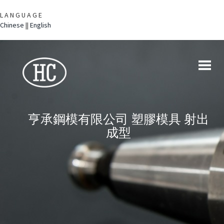
L
A
N
G
U
A
G
E
Chinese
||
English
亨承鋼模有限公司
塑膠模具 射出
成型